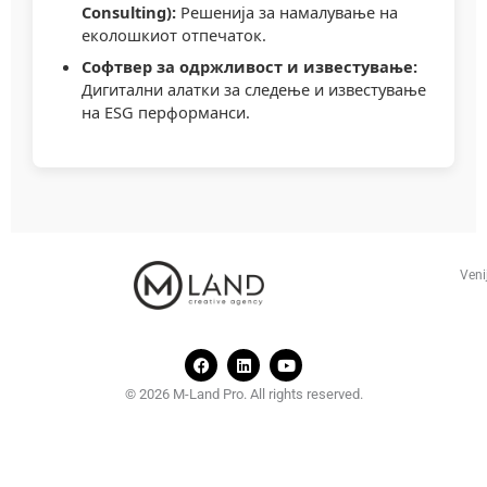
Consulting):
Решенија за намалување на
еколошкиот отпечаток.
Софтвер за одржливост и известување:
Дигитални алатки за следење и известување
на ESG перформанси.
Veni
F
L
Y
a
i
o
c
n
u
© 2026 M-Land Pro. All rights reserved.
e
k
t
b
e
u
o
d
b
o
i
e
k
n